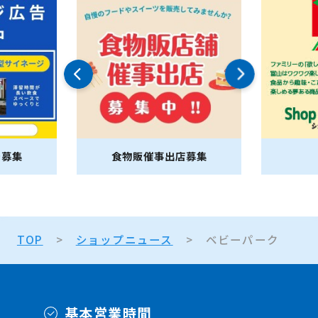
告募集
食物販催事出店募集
TOP
ショップニュース
ベビーパーク
基本営業時間