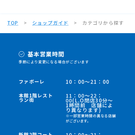
TOP
ショップガイド
カテゴリから探す
基本営業時間
季節により変更になる場合がございます
ファボーレ
10：00～21：00
本館1階レスト
11：00～22：
ラン街
00(L.O閉店30分～
1時間前 店舗によ
り異なります)
※一部営業時間の異なる店舗
がございます。
新館2階コート
10：00～21：