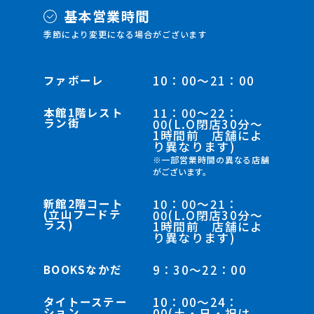
基本営業時間
季節により変更になる場合がございます
ファボーレ
10：00～21：00
本館1階レスト
11：00～22：
ラン街
00(L.O閉店30分～
1時間前 店舗によ
り異なります)
※一部営業時間の異なる店舗
がございます。
新館2階コート
10：00～21：
(立山フードテ
00(L.O閉店30分～
ラス)
1時間前 店舗によ
り異なります)
BOOKSなかだ
9：30～22：00
タイトーステー
10：00～24：
ション
00(土・日・祝は