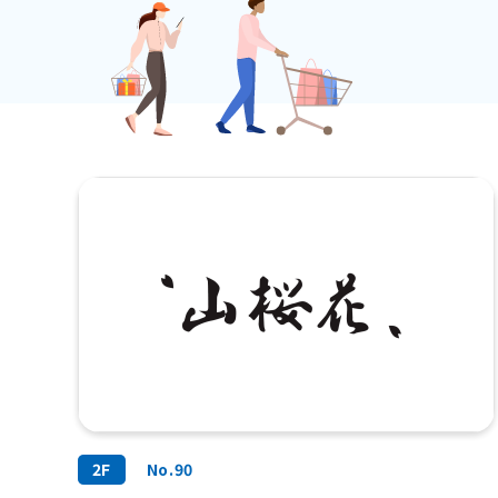
2F
No.90