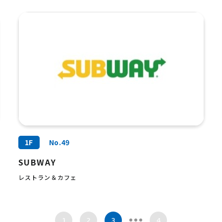
1F
No.49
SUBWAY
レストラン＆カフェ
1
2
3
4