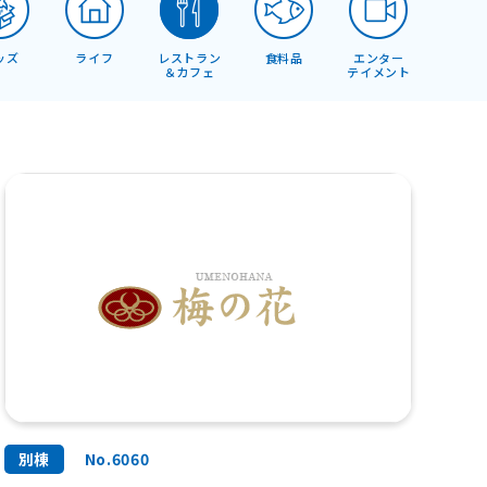
ッズ
ライフ
レストラン
食料品
エンター
＆カフェ
テイメント
別棟
No.6060