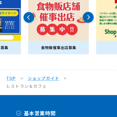
告募集
食物販催事出店募集
TOP
ショップガイド
レストラン＆カフェ
基本営業時間