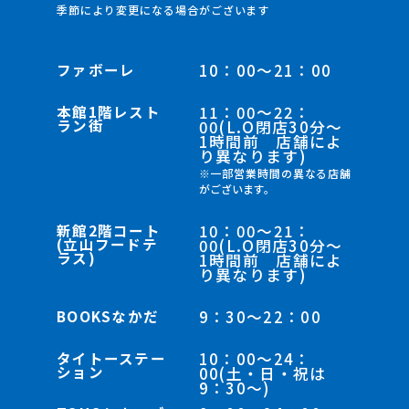
季節により変更になる場合がございます
ファボーレ
10：00～21：00
本館1階レスト
11：00～22：
ラン街
00(L.O閉店30分～
1時間前 店舗によ
り異なります)
※一部営業時間の異なる店舗
がございます。
新館2階コート
10：00～21：
(立山フードテ
00(L.O閉店30分～
ラス)
1時間前 店舗によ
り異なります)
BOOKSなかだ
9：30～22：00
タイトーステー
10：00～24：
ション
00(土・日・祝は
9：30～)