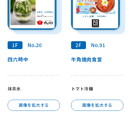
1F
No.20
2F
No.91
四六時中
牛角焼肉食堂
抹茶氷
トマト冷麺
画像を拡大する
画像を拡大する