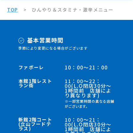
TOP
ひんやり＆スタミナ・激辛メニュー
基本営業時間
季節により変更になる場合がございます
ファボーレ
10：00～21：00
本館1階レスト
11：00～22：
ラン街
00(L.O閉店30分～
1時間前 店舗によ
り異なります)
※一部営業時間の異なる店舗
がございます。
新館2階コート
10：00～21：
(立山フードテ
00(L.O閉店30分～
ラス)
1時間前 店舗によ