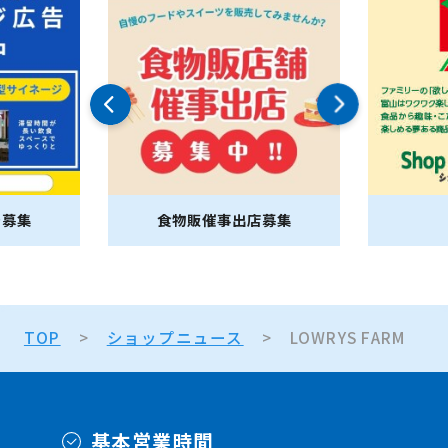
告募集
食物販催事出店募集
TOP
ショップニュース
LOWRYS FARM
基本営業時間