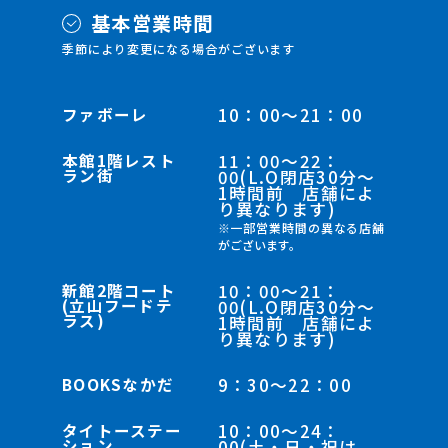
基本営業時間
季節により変更になる場合がございます
ファボーレ
10：00～21：00
本館1階レスト
11：00～22：
ラン街
00(L.O閉店30分～
1時間前 店舗によ
り異なります)
※一部営業時間の異なる店舗
がございます。
新館2階コート
10：00～21：
(立山フードテ
00(L.O閉店30分～
ラス)
1時間前 店舗によ
り異なります)
BOOKSなかだ
9：30～22：00
タイトーステー
10：00～24：
ション
00(土・日・祝は