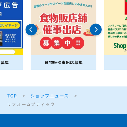
告募集
食物販催事出店募集
TOP
ショップニュース
リフォームブティック