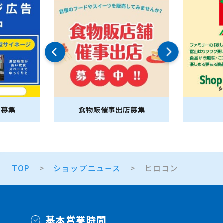
告募集
食物販催事出店募集
TOP
ショップニュース
ヒロコン
基本営業時間