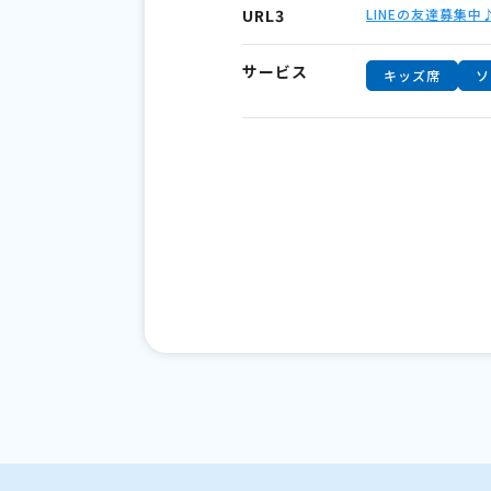
URL3
LINEの友達募集
サービス
キッズ席
ソ